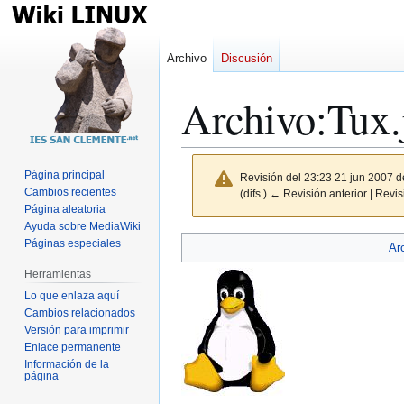
Archivo
Discusión
Archivo
:
Tux.
Página principal
Revisión del 23:23 21 jun 2007 
Cambios recientes
(difs.) ← Revisión anterior | Revisi
Página aleatoria
Ayuda sobre MediaWiki
Ir
Ir
Páginas especiales
Ar
a
a
Herramientas
la
la
Lo que enlaza aquí
navegación
búsqueda
Cambios relacionados
Versión para imprimir
Enlace permanente
Información de la
página