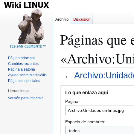
Archivo
Discusión
Páginas que 
«Archivo:Uni
Página principal
Cambios recientes
Página aleatoria
←
Archivo:Unidade
Ayuda sobre MediaWiki
Páginas especiales
Ir
Ir
Herramientas
Lo que enlaza aquí
a
a
Versión para imprimir
Página:
la
la
navegación
búsqueda
Espacio de nombres:
todos