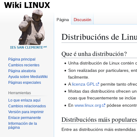
Página
Discusión
Distribucións de Lin
Que é unha distribución?
Ir
Ir
a
a
Página principal
Unha distribución de Linux contén 
Cambios recientes
la
la
Son realizadas por particulares, e
Página aleatoria
navegación
búsqueda
facilmente.
Ayuda sobre MediaWiki
Páginas especiales
A
licenza GPL
permite tanto ofrec
Moitas das distribucións ofrecen u
Herramientas
coas que frecuentemente se inclúe 
Lo que enlaza aquí
En
www.linux.org
pódese encontra
Cambios relacionados
Versión para imprimir
Distribucións máis populares
Enlace permanente
Información de la
página
Entre as distribucións máis estendida