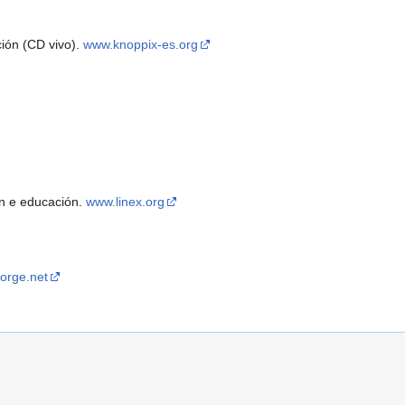
ión (CD vivo).
www.knoppix-es.org
ón e educación.
www.linex.org
forge.net