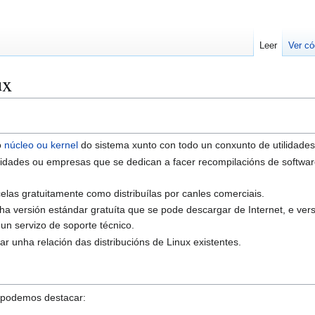
Leer
Ver có
ux
o
núcleo ou kernel
do sistema xunto con todo un conxunto de utilidades
ntidades ou empresas que se dedican a facer recompilacións de softwar
elas gratuitamente como distribuílas por canles comerciais.
nha versión estándar gratuíta que se pode descargar de Internet, e ve
un servizo de soporte técnico.
r unha relación das distribucións de Linux existentes.
s podemos destacar: