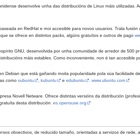
idense desenvolve unha das distribucións de Linux máis utilizadas. 
 baseada en RedHat e moi accesible para novos usuarios. Trala fusió
 que se ofrece en distintos packs, algúns gratuítos e outros de pago
ww
espírito GNU, desenvolvida por unha comunidade de arredor de 500 pr
distribucións máis estables. Como inconveniente, non é tan accesible p
en Debian que está gañando moita popularidade pola súa facilidade de u
icas como
xubuntu
,
kubuntu
e
edubuntu
.
www.ubuntu.com
resa Novell Netware. Ofrece distintas versións da distribución (profesi
gratuíta desta distribución.
es.opensuse.org
rsos obxectivos, de reducido tamaño, orientadas a servizos de rede, a