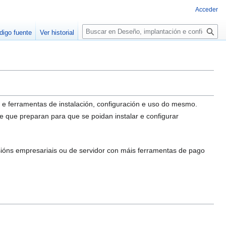
Acceder
B
digo fuente
Ver historial
u
s
c
a
r
 e ferramentas de instalación, configuración e uso do mesmo.
e que preparan para que se poidan instalar e configurar
rsións empresariais ou de servidor con máis ferramentas de pago